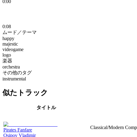
0:00
0:08
ムード／テーマ
happy
majestic
videogame
logo
楽器
orchestra
その他のタグ
instrumental
似たトラック
タイトル
Classical/Modern Compo
Pirates Fanfare
Osipov Vladimir