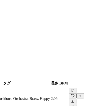
タグ
長さ
BPM
sitions, Orchestra, Brass, Happy
2:06
-