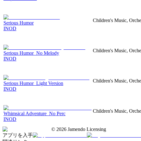
Children's Music, Orch
Serious Humor
INOD
Children's Music, Orch
Serious Humor_No Melody
INOD
Children's Music, Orch
Serious Humor_Light Version
INOD
Children's Music, Orch
Whimsical Adventure_No Perc
INOD
©
2026
Jamendo Licensing
アプリを入手