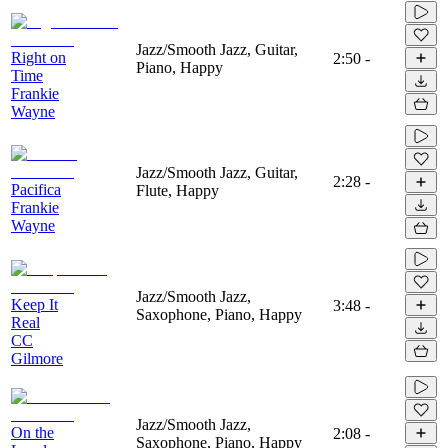
Jazz/Smooth Jazz, Guitar,
Right on
2:50
-
Piano, Happy
Time
Frankie
Wayne
Jazz/Smooth Jazz, Guitar,
2:28
-
Pacifica
Flute, Happy
Frankie
Wayne
Jazz/Smooth Jazz,
Keep It
3:48
-
Saxophone, Piano, Happy
Real
CC
Gilmore
Jazz/Smooth Jazz,
On the
2:08
-
Saxophone, Piano, Happy