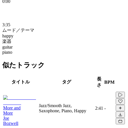
0:00
3:35
ムード／テーマ
happy
楽器
guitar
piano
似たトラック
長
タイトル
タグ
BPM
さ
Jazz/Smooth Jazz,
More and
2:41
-
Saxophone, Piano, Happy
More
Joe
Bozwell