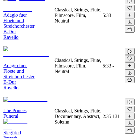
Classical, Strings, Flute,
Adagio fuer
Filmscore, Film,
5:33
-
Floete und
Neutral
Streichorchester
B-Dur
Ravello
Classical, Strings, Flute,
Adagio fuer
Filmscore, Film,
5:33
-
Floete und
Neutral
Streichorchester
B-Dur
Ravello
The Princes
Classical, Strings, Flute,
Funeral
Documentary, Abstract,
2:35
131
Solemn
Siegfried