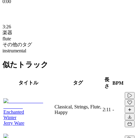
0:00
3:26
楽器
flute
その他のタグ
instrumental
似たトラック
長
タイトル
タグ
BPM
さ
Classical, Strings, Flute,
2:11
-
Enchanted
Happy
Winter
Jerry Ware