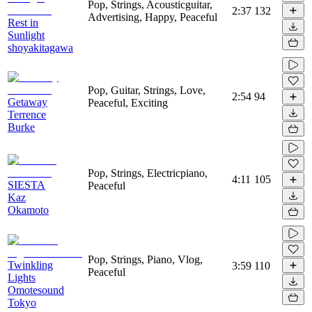
Pop, Strings, Acousticguitar,
2:37
132
Advertising, Happy, Peaceful
Rest in
Sunlight
shoyakitagawa
Pop, Guitar, Strings, Love,
2:54
94
Getaway
Peaceful, Exciting
Terrence
Burke
Pop, Strings, Electricpiano,
4:11
105
SIESTA
Peaceful
Kaz
Okamoto
Pop, Strings, Piano, Vlog,
Twinkling
3:59
110
Peaceful
Lights
Omotesound
Tokyo