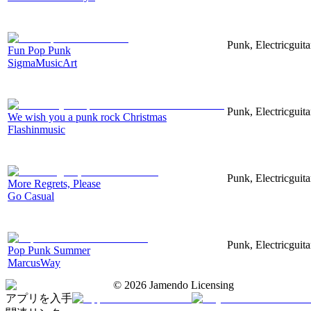
Punk, Electricguita
Fun Pop Punk
SigmaMusicArt
Punk, Electricguita
We wish you a punk rock Christmas
Flashinmusic
Punk, Electricguit
More Regrets, Please
Go Casual
Punk, Electricguit
Pop Punk Summer
MarcusWay
©
2026
Jamendo Licensing
アプリを入手