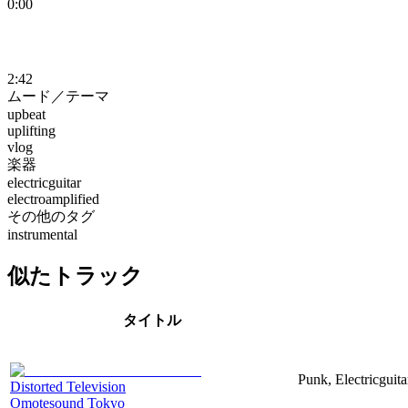
0:00
2:42
ムード／テーマ
upbeat
uplifting
vlog
楽器
electricguitar
electroamplified
その他のタグ
instrumental
似たトラック
タイトル
Punk, Electricguita
Distorted Television
Omotesound Tokyo