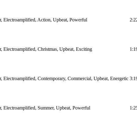
r, Electroamplified, Action, Upbeat, Powerful
2:2
r, Electroamplified, Christmas, Upbeat, Exciting
1:1
ar, Electroamplified, Contemporary, Commercial, Upbeat, Energetic
3:1
ar, Electroamplified, Summer, Upbeat, Powerful
1:2