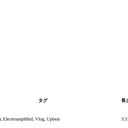
タグ
長
r, Electroamplified, Vlog, Upbeat
3:3