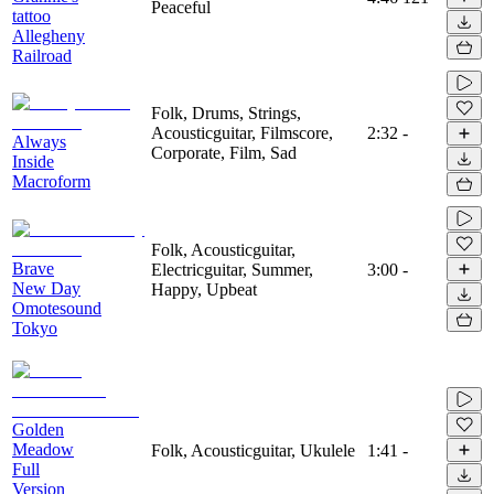
Peaceful
tattoo
Allegheny
Railroad
Folk, Drums, Strings,
Acousticguitar, Filmscore,
2:32
-
Always
Corporate, Film, Sad
Inside
Macroform
Folk, Acousticguitar,
Brave
Electricguitar, Summer,
3:00
-
New Day
Happy, Upbeat
Omotesound
Tokyo
Golden
Meadow
Folk, Acousticguitar, Ukulele
1:41
-
Full
Version