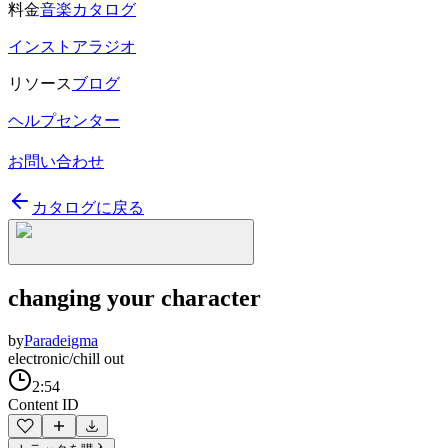
料金
音楽カタログ
インストアラジオ
リソース
ブログ
ヘルプセンター
お問い合わせ
カタログに戻る
changing your character
by
Paradeigma
electronic/chill out
2:54
Content ID