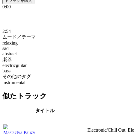
トラックを購入
0:00
2:54
ムード／テーマ
relaxing
sad
abstract
楽器
electricguitar
bass
その他のタグ
instrumental
似たトラック
タイトル
Electronic/Chill Out, El
Mastactva Paŭzy