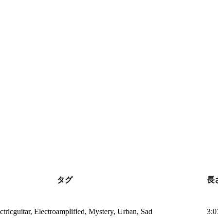
タグ
長
ectricguitar, Electroamplified, Mystery, Urban, Sad
3:0