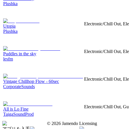
Plushka
Electronic/Chill Out, El
Utopia
Plushka
Electronic/Chill Out, Ele
Puddles in the sky
lesfm
Electronic/Chill Out, El
Vintage Chillhop Flow - 60sec
CorporateSounds
Electronic/Chill Out, Gui
All is Lo Fine
TaigaSoundProd
©
2026
Jamendo Licensing
アプリを入手