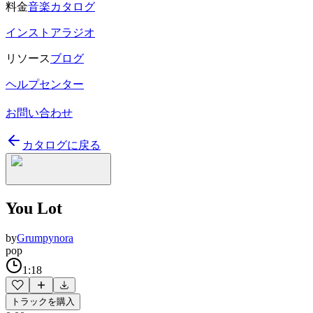
料金
音楽カタログ
インストアラジオ
リソース
ブログ
ヘルプセンター
お問い合わせ
カタログに戻る
You Lot
by
Grumpynora
pop
1:18
トラックを購入