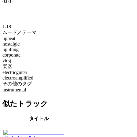
0:00
1:18
ムード／テーマ
upbeat
nostalgic
uplifting
corporate
vlog
楽器
electricguitar
electroamplified
その他のタグ
instrumental
似たトラック
タイトル