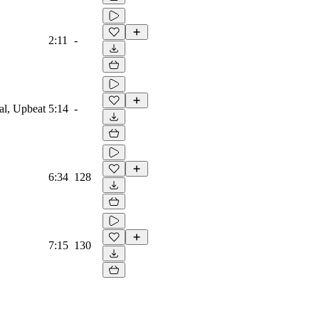
2:11
-
nal, Upbeat
5:14
-
6:34
128
7:15
130