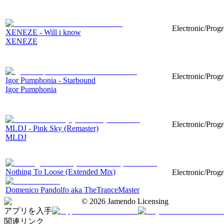
Electronic/Prog
XENEZE - Will i know
XENEZE
Electronic/Progr
Igor Pumphonia - Starbound
Igor Pumphonia
Electronic/Progr
MLDJ - Pink Sky (Remaster)
MLDJ
Nothing To Loose (Extended Mix)
Electronic/Progr
Domenico Pandolfo aka TheTranceMaster
©
2026
Jamendo Licensing
アプリを入手
関連リンク