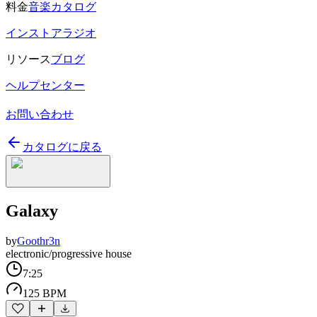
料金
音楽カタログ
インストアラジオ
リソース
ブログ
ヘルプセンター
お問い合わせ
カタログに戻る
Galaxy
by
Goothr3n
electronic/progressive house
7:25
125 BPM