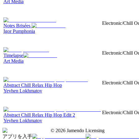
Art Media
Electronic/Chill O
Notes Brisées
Igor Pumphonia
Electronic/Chill Ou
Timelapse
Art Media
Electronic/Chill O
Abstract Chill Relax Hip Hop
Yevhen Lokhmatov
Electronic/Chill O
Abstract Chill Relax Hip Hop Edit 2
Yevhen Lokhmatov
©
2026
Jamendo Licensing
アプリを入手