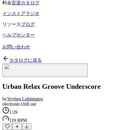
料金
音楽カタログ
インストアラジオ
リソース
ブログ
ヘルプセンター
お問い合わせ
カタログに戻る
Urban Relax Groove Underscore
by
Yevhen Lokhmatov
electronic/chill out
1:29
119 BPM