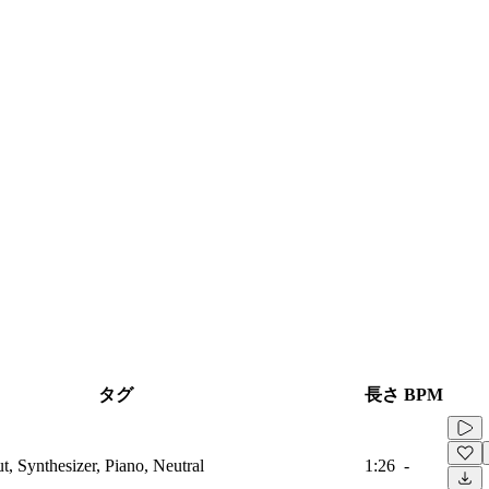
タグ
長さ
BPM
t, Synthesizer, Piano, Neutral
1:26
-