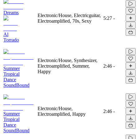
Dreams
Electronic/House, Electricguitar,
5:27
-
Electroamplified, 70s, Sexy
Al
Torrado
Electronic/House, Synthesizer,
Electroamplified, Summer,
2:46
-
Summer
Happy
Tropical
Dance
SoundBound
Electronic/House,
2:46
-
Summer
Electroamplified, Happy
Tropical
Dance
SoundBound