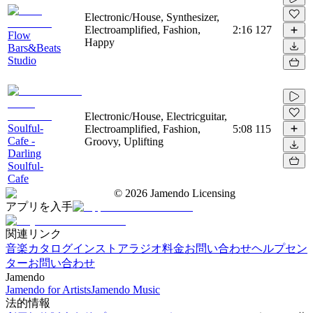
Electronic/House, Synthesizer,
Electroamplified, Fashion,
2:16
127
Flow
Happy
Bars&Beats
Studio
Electronic/House, Electricguitar,
Soulful-
Electroamplified, Fashion,
5:08
115
Cafe -
Groovy, Uplifting
Darling
Soulful-
Cafe
©
2026
Jamendo Licensing
アプリを入手
関連リンク
音楽カタログ
インストアラジオ
料金
お問い合わせ
ヘルプセン
ター
お問い合わせ
Jamendo
Jamendo for Artists
Jamendo Music
法的情報