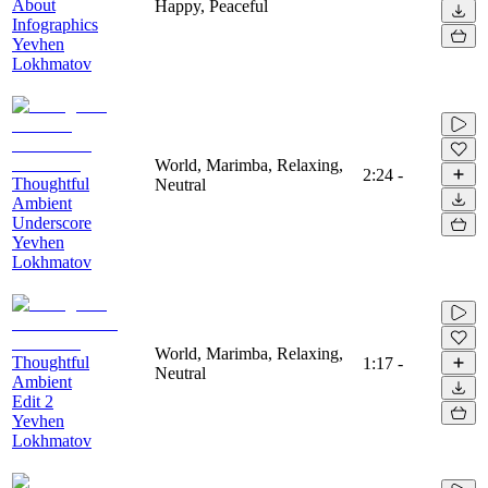
About
Happy, Peaceful
Infographics
Yevhen
Lokhmatov
World, Marimba, Relaxing,
2:24
-
Thoughtful
Neutral
Ambient
Underscore
Yevhen
Lokhmatov
World, Marimba, Relaxing,
Thoughtful
1:17
-
Neutral
Ambient
Edit 2
Yevhen
Lokhmatov