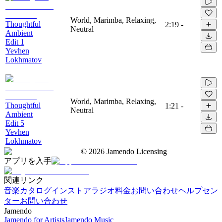
World, Marimba, Relaxing,
Thoughtful
2:19
-
Neutral
Ambient
Edit 1
Yevhen
Lokhmatov
World, Marimba, Relaxing,
Thoughtful
1:21
-
Neutral
Ambient
Edit 5
Yevhen
Lokhmatov
©
2026
Jamendo Licensing
アプリを入手
関連リンク
音楽カタログ
インストアラジオ
料金
お問い合わせ
ヘルプセン
ター
お問い合わせ
Jamendo
Jamendo for Artists
Jamendo Music