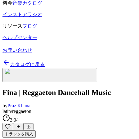
料金
音楽カタログ
インストアラジオ
リソース
ブログ
ヘルプセンター
お問い合わせ
カタログに戻る
Fina | Reggaeton Dancehall Music
by
Praz Khanal
latin/reggaeton
3:04
トラックを購入