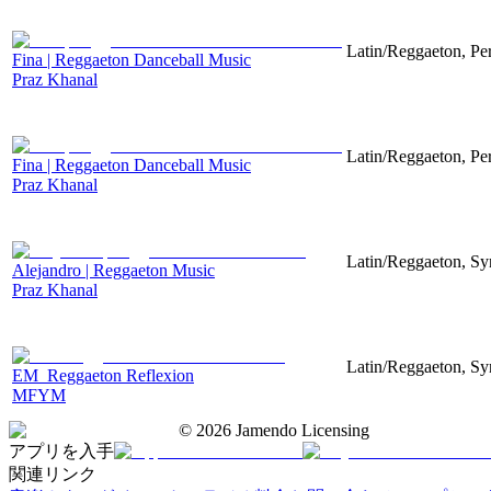
Latin/Reggaeton, Pe
Fina | Reggaeton Danceball Music
Praz Khanal
Latin/Reggaeton, Pe
Fina | Reggaeton Danceball Music
Praz Khanal
Latin/Reggaeton, Syn
Alejandro | Reggaeton Music
Praz Khanal
Latin/Reggaeton, Syn
EM_Reggaeton Reflexion
MFYM
©
2026
Jamendo Licensing
アプリを入手
関連リンク