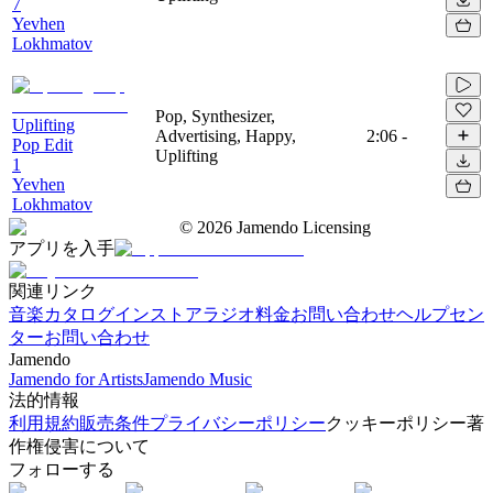
7
Yevhen
Lokhmatov
Pop, Synthesizer,
Uplifting
Advertising, Happy,
2:06
-
Pop Edit
Uplifting
1
Yevhen
Lokhmatov
©
2026
Jamendo Licensing
アプリを入手
関連リンク
音楽カタログ
インストアラジオ
料金
お問い合わせ
ヘルプセン
ター
お問い合わせ
Jamendo
Jamendo for Artists
Jamendo Music
法的情報
利用規約
販売条件
プライバシーポリシー
クッキーポリシー
著
作権侵害について
フォローする