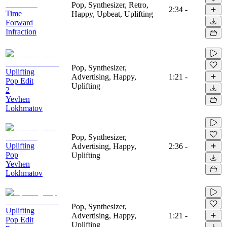
Pop, Synthesizer, Retro,
2:34
-
Time
Happy, Upbeat, Uplifting
Forward
Infraction
Pop, Synthesizer,
Uplifting
Advertising, Happy,
1:21
-
Pop Edit
Uplifting
2
Yevhen
Lokhmatov
Pop, Synthesizer,
Uplifting
Advertising, Happy,
2:36
-
Pop
Uplifting
Yevhen
Lokhmatov
Pop, Synthesizer,
Uplifting
Advertising, Happy,
1:21
-
Pop Edit
Uplifting