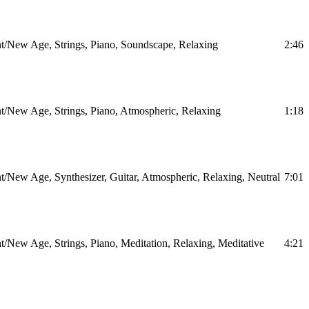
/New Age, Strings, Piano, Soundscape, Relaxing
2:46
/New Age, Strings, Piano, Atmospheric, Relaxing
1:18
/New Age, Synthesizer, Guitar, Atmospheric, Relaxing, Neutral
7:01
/New Age, Strings, Piano, Meditation, Relaxing, Meditative
4:21