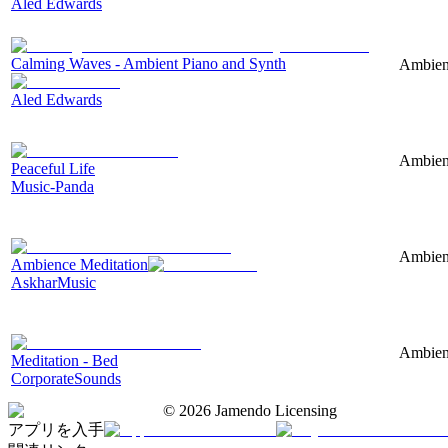
Aled Edwards
Calming Waves - Ambient Piano and Synth
Ambient
Aled Edwards
Ambient
Peaceful Life
Music-Panda
Ambient
Ambience Meditation
AskharMusic
Ambient
Meditation - Bed
CorporateSounds
©
2026
Jamendo Licensing
アプリを入手