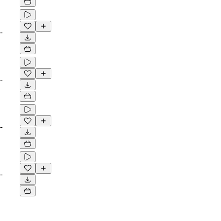
-
-
-
-