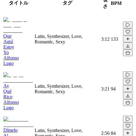
タイトル
タグ
BPM
さ
Que
Latin, Synthesizer, Love,
3:12
133
Aquí
Romantic, Sexy
Estoy
Yo
Alfonso
Lugo
Ay
Latin, Synthesizer, Love,
3:21
94
Qué
Romantic, Sexy
Rico
Alfonso
Lugo
Dímelo
Latin, Synthesizer, Love,
2:56
84
Al
Romantic, Sexy