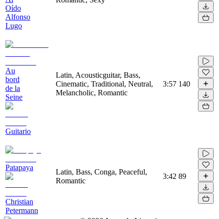
Oído
Alfonso
Lugo
Au
Latin, Acousticguitar, Bass,
bord
Cinematic, Traditional, Neutral,
3:57
140
de la
Melancholic, Romantic
Seine
Guitario
Patapaya
Latin, Bass, Conga, Peaceful,
3:42
89
Romantic
Christian
Petermann