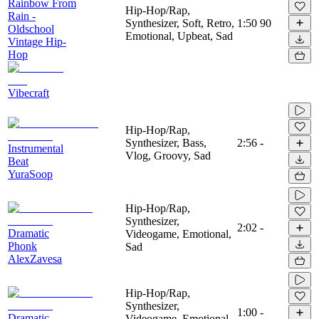
Rainbow From
Hip-Hop/Rap,
Rain -
Synthesizer, Soft, Retro,
1:50
90
Oldschool
Emotional, Upbeat, Sad
Vintage Hip-
Hop
Vibecraft
Hip-Hop/Rap,
Synthesizer, Bass,
2:56
-
Instrumental
Vlog, Groovy, Sad
Beat
YuraSoop
Hip-Hop/Rap,
Synthesizer,
2:02
-
Dramatic
Videogame, Emotional,
Phonk
Sad
AlexZavesa
Hip-Hop/Rap,
Synthesizer,
1:00
-
Dramatic
Videogame, Emotional,