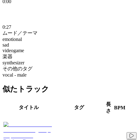
0:00
0:27
ムード／テーマ
emotional
sad
videogame
楽器
synthesizer
その他のタグ
vocal - male
似たトラック
長
タイトル
タグ
BPM
さ