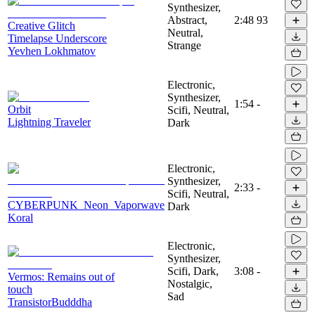
Synthesizer,
Abstract,
2:48
93
Creative Glitch
Neutral,
Timelapse Underscore
Strange
Yevhen Lokhmatov
Electronic,
Synthesizer,
1:54
-
Orbit
Scifi, Neutral,
Lightning Traveler
Dark
Electronic,
Synthesizer,
2:33
-
Scifi, Neutral,
CYBERPUNK_Neon_Vaporwave
Dark
Koral
Electronic,
Synthesizer,
Scifi, Dark,
3:08
-
Vermos: Remains out of
Nostalgic,
touch
Sad
TransistorBudddha