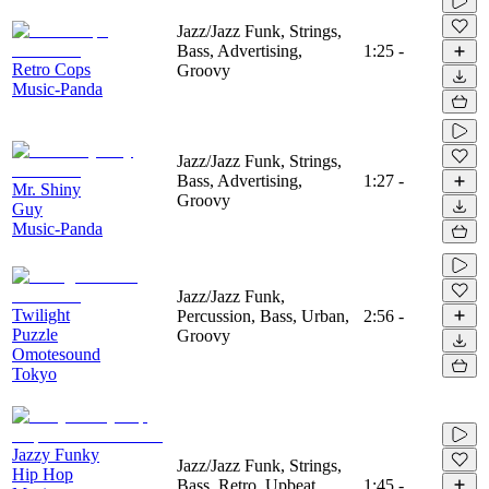
Jazz/Jazz Funk, Strings,
Bass, Advertising,
1:25
-
Retro Cops
Groovy
Music-Panda
Jazz/Jazz Funk, Strings,
Bass, Advertising,
1:27
-
Mr. Shiny
Groovy
Guy
Music-Panda
Jazz/Jazz Funk,
Twilight
Percussion, Bass, Urban,
2:56
-
Puzzle
Groovy
Omotesound
Tokyo
Jazzy Funky
Jazz/Jazz Funk, Strings,
Hip Hop
Bass, Retro, Upbeat,
1:45
-