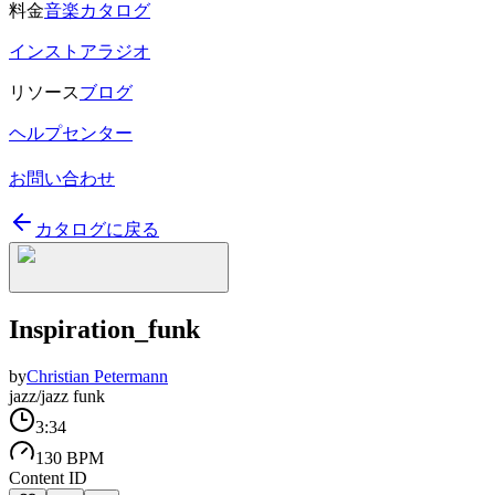
料金
音楽カタログ
インストアラジオ
リソース
ブログ
ヘルプセンター
お問い合わせ
カタログに戻る
Inspiration_funk
by
Christian Petermann
jazz/jazz funk
3:34
130 BPM
Content ID