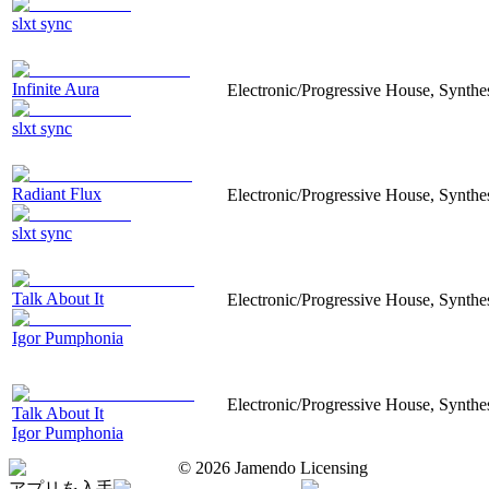
slxt sync
Infinite Aura
Electronic/Progressive House, Synthesi
slxt sync
Radiant Flux
Electronic/Progressive House, Synthes
slxt sync
Talk About It
Electronic/Progressive House, Synthesi
Igor Pumphonia
Electronic/Progressive House, Synthesi
Talk About It
Igor Pumphonia
©
2026
Jamendo Licensing
アプリを入手