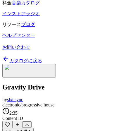
料金
音楽カタログ
インストアラジオ
リソース
ブログ
ヘルプセンター
お問い合わせ
カタログに戻る
Gravity Drive
by
slxt sync
electronic/progressive house
2:35
Content ID