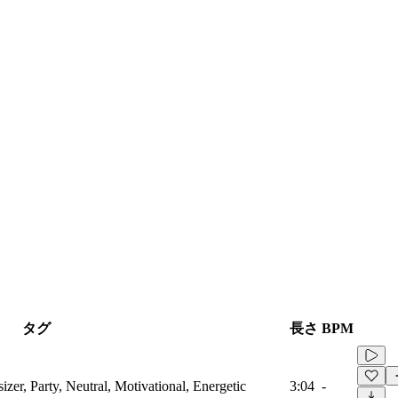
タグ
長さ
BPM
zer, Party, Neutral, Motivational, Energetic
3:04
-