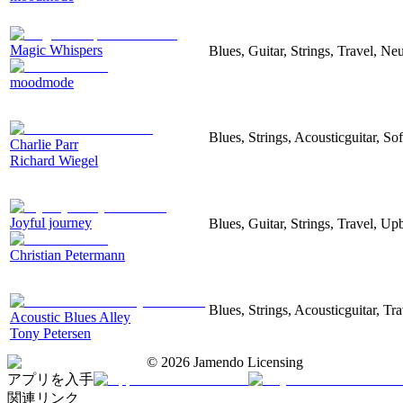
Magic Whispers
Blues, Guitar, Strings, Travel, Ne
moodmode
Blues, Strings, Acousticguitar, So
Charlie Parr
Richard Wiegel
Joyful journey
Blues, Guitar, Strings, Travel, Up
Christian Petermann
Blues, Strings, Acousticguitar, T
Acoustic Blues Alley
Tony Petersen
©
2026
Jamendo Licensing
アプリを入手
関連リンク