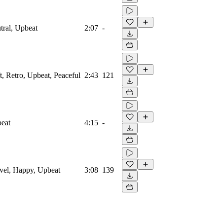
utral, Upbeat
2:07
-
ft, Retro, Upbeat, Peaceful
2:43
121
beat
4:15
-
ravel, Happy, Upbeat
3:08
139