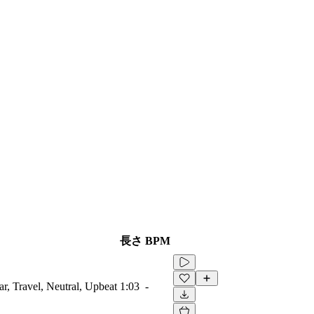
長さ
BPM
tar, Travel, Neutral, Upbeat
1:03
-