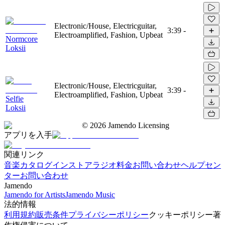
Electronic/House, Electricguitar,
3:39
-
Electroamplified, Fashion, Upbeat
Normcore
Loksii
Electronic/House, Electricguitar,
3:39
-
Electroamplified, Fashion, Upbeat
Selfie
Loksii
©
2026
Jamendo Licensing
アプリを入手
関連リンク
音楽カタログ
インストアラジオ
料金
お問い合わせ
ヘルプセン
ター
お問い合わせ
Jamendo
Jamendo for Artists
Jamendo Music
法的情報
利用規約
販売条件
プライバシーポリシー
クッキーポリシー
著