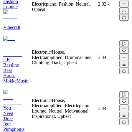
Fashion
Electricpiano, Fashion, Neutral,
2:02
-
Lounge
Upbeat
Vibecraft
Electronic/House,
Electroamplified, Drummachine,
3:44
-
UK
Clubbing, Dark, Upbeat
Bassline
Bass
House
MokkaMusic
Electronic/House,
Electroamplified, Electricpiano,
You
3:44
-
Lounge, Neutral, Motivational,
Need
Inspirational, Upbeat
Time
Igor
Pumphonia