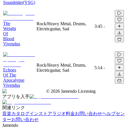
Soundrider(YSG)
The
Rock/Heavy Metal, Drums,
3:45
-
Weight
Electricguitar, Sad
Of
Blood
Vivendus
Rock/Heavy Metal, Drums,
5:14
-
Echoes
Electricguitar, Sad
Of The
Apocalypse
Vivendus
©
2026
Jamendo Licensing
アプリを入手
関連リンク
音楽カタログ
インストアラジオ
料金
お問い合わせ
ヘルプセン
ター
お問い合わせ
Jamendo