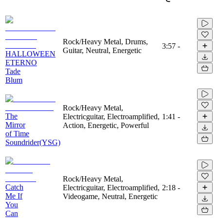
Rock/Heavy Metal, Drums,
3:57
-
Guitar, Neutral, Energetic
HALLOWEEN
ETERNO
Tade
Blum
Rock/Heavy Metal,
The
Electricguitar, Electroamplified,
1:41
-
Mirror
Action, Energetic, Powerful
of Time
Soundrider(YSG)
Rock/Heavy Metal,
Catch
Electricguitar, Electroamplified,
2:18
-
Me If
Videogame, Neutral, Energetic
You
Can