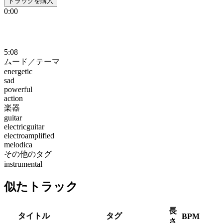
トラックを購入
0:00
5:08
ムード／テーマ
energetic
sad
powerful
action
楽器
guitar
electricguitar
electroamplified
melodica
その他のタグ
instrumental
似たトラック
長
タイトル
タグ
BPM
さ