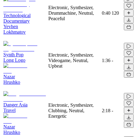
Electronic, Synthesizer,
Drummachine, Neutral,
0:40
120
Technological
Peaceful
Documentary
Yevhen
Lokhmatov
Synth Pop
Electronic, Synthesizer,
Long Logo
Videogame, Neutral,
1:36
-
Upbeat
Nazar
Hrushko
Danger Asia
Electronic, Synthesizer,
Travel
Clubbing, Neutral,
2:18
-
Energetic
Nazar
Hrushko