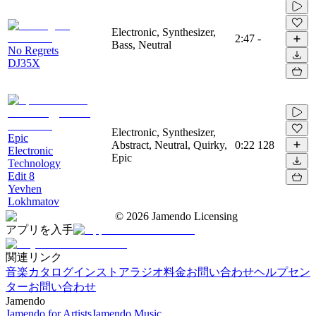
Electronic, Synthesizer,
2:47
-
Bass, Neutral
No Regrets
DJ35X
Electronic, Synthesizer,
Epic
Abstract, Neutral, Quirky,
0:22
128
Electronic
Epic
Technology
Edit 8
Yevhen
Lokhmatov
©
2026
Jamendo Licensing
アプリを入手
関連リンク
音楽カタログ
インストアラジオ
料金
お問い合わせ
ヘルプセン
ター
お問い合わせ
Jamendo
Jamendo for Artists
Jamendo Music