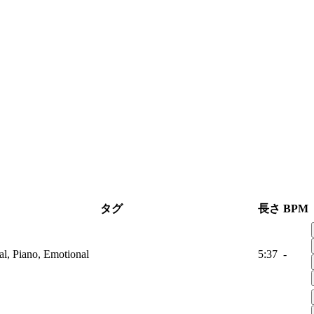
タグ
長さ
BPM
al, Piano, Emotional
5:37
-