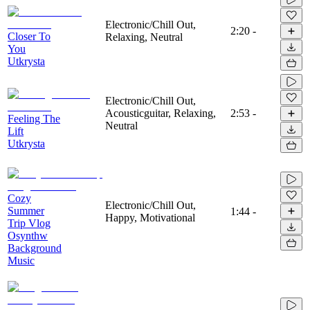
Electronic/Chill Out,
2:20
-
Closer To
Relaxing, Neutral
You
Utkrysta
Electronic/Chill Out,
Acousticguitar, Relaxing,
2:53
-
Feeling The
Neutral
Lift
Utkrysta
Cozy
Electronic/Chill Out,
Summer
1:44
-
Happy, Motivational
Trip Vlog
Osynthw
Background
Music