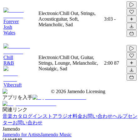
Electronic/Chill Out, Strings,
Acousticguitar, Soft,
3:03
-
Forever
Melancholic, Sad
Josh
Wales
Chill
Electronic/Chill Out, Guitar,
R&B
Strings, Lounge, Melancholic,
2:00
87
Nostalgic, Sad
Vibecraft
©
2026
Jamendo Licensing
アプリを入手
関連リンク
音楽カタログ
インストアラジオ
料金
お問い合わせ
ヘルプセン
ター
お問い合わせ
Jamendo
Jamendo for Artists
Jamendo Music