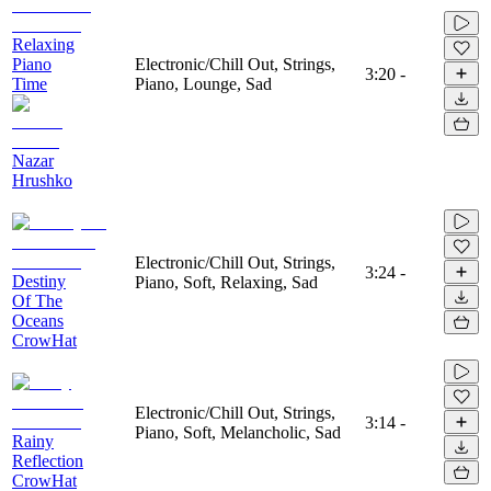
Relaxing
Piano
Electronic/Chill Out, Strings,
3:20
-
Time
Piano, Lounge, Sad
Nazar
Hrushko
Electronic/Chill Out, Strings,
3:24
-
Destiny
Piano, Soft, Relaxing, Sad
Of The
Oceans
CrowHat
Electronic/Chill Out, Strings,
3:14
-
Piano, Soft, Melancholic, Sad
Rainy
Reflection
CrowHat