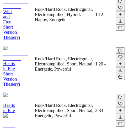
Rock/Hard Rock, Electricguitar,
Wild
Electroamplified, Hybrid,
1:12
-
and
Happy, Energetic
Free
Short
Version
Thesieryj
Rock/Hard Rock, Electricguitar,
Hearts
Electroamplified, Sport, Neutral,
1:20
-
in Fire
Energetic, Powerful
Short
Version
Thesieryj
Hearts
Rock/Hard Rock, Electricguitar,
in Fire
Electroamplified, Sport, Neutral,
2:33
-
Energetic, Powerful