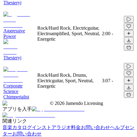
Thesieryj
Rock/Hard Rock, Electricguitar,
Aggressive
Electroamplified, Sport, Neutral,
2:00
-
Power
Energetic
Thesieryj
Rock/Hard Rock, Drums,
Electricguitar, Sport, Neutral,
3:07
-
Corporate
Energetic
Science
Chimperialist
©
2026
Jamendo Licensing
アプリを入手
関連リンク
音楽カタログ
インストアラジオ
料金
お問い合わせ
ヘルプセン
ター
お問い合わせ