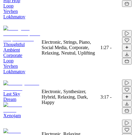
Hip Hop
Loop
Yevhen
Lokhmatov
Electronic, Strings, Piano,
Thoughtful
Social Media, Corporate,
1:27
-
Ambient
Relaxing, Neutral, Uplifting
Corporate
Loop
Yevhen
Lokhmatov
Electronic, Synthesizer,
Last Sky
Hybrid, Relaxing, Dark,
3:17
-
Dream
Happy
Xenojam
Electronic, Relaxing,