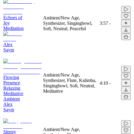
Echoes of
Ambient/New Age,
Joy
Synthesizer, Singingbowl,
3:57
-
Meditation
Soft, Neutral, Peaceful
Alex
Saym
Ambient/New Age,
Flowing
Synthesizer, Flute, Kalimba,
Presence
4:10
-
Singingbowl, Soft, Neutral,
Relaxing
Meditative
Meditative
Ambient
Alex
Saym
Ambient/New Age,
Sleepy