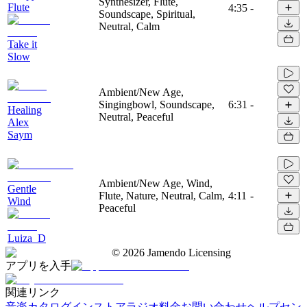
Synthesizer, Flute,
Flute
4:35
-
Soundscape, Spiritual,
Neutral, Calm
Take it
Slow
Ambient/New Age,
Singingbowl, Soundscape,
6:31
-
Healing
Neutral, Peaceful
Alex
Saym
Ambient/New Age, Wind,
Gentle
Flute, Nature, Neutral, Calm,
4:11
-
Wind
Peaceful
Luiza_D
©
2026
Jamendo Licensing
アプリを入手
関連リンク
音楽カタログ
インストアラジオ
料金
お問い合わせ
ヘルプセン