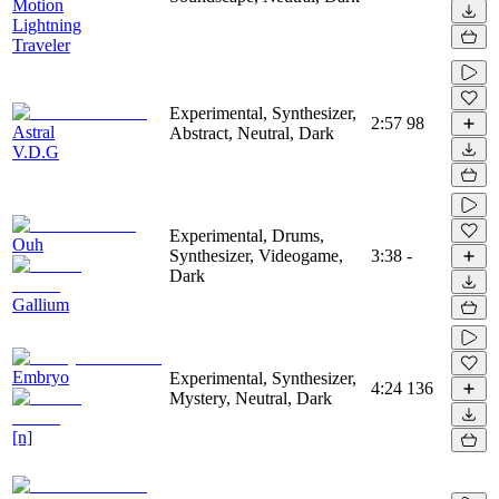
Motion
Lightning
Traveler
Experimental, Synthesizer,
2:57
98
Astral
Abstract, Neutral, Dark
V.D.G
Experimental, Drums,
Ouh
Synthesizer, Videogame,
3:38
-
Dark
Gallium
Embryo
Experimental, Synthesizer,
4:24
136
Mystery, Neutral, Dark
[n]