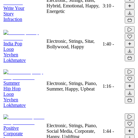
Electronic, Strings, Bass,
Hybrid, Emotional, Happy,
3:10
-
Write Your
Energetic
Story
Infraction
Electronic, Strings, Sitar,
India Pop
1:40
-
Bollywood, Happy
Loop
Yevhen
Lokhmatov
Summer
Electronic, Strings, Piano,
1:16
-
Hip Hop
Summer, Happy, Upbeat
Loop
Yevhen
Lokhmatov
Electronic, Strings, Piano,
Positive
Social Media, Corporate,
1:44
-
Corporate
Happy, Uplifting