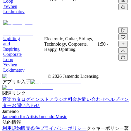
Loop
Yevhen
Lokhmatov
Uplifting
Electronic, Guitar, Strings,
and
Technology, Corporate,
1:50
-
Inspiring
Happy, Uplifting
Corporate
Loop
Yevhen
Lokhmatov
©
2026
Jamendo Licensing
アプリを入手
関連リンク
音楽カタログ
インストアラジオ
料金
お問い合わせ
ヘルプセン
ター
お問い合わせ
Jamendo
Jamendo for Artists
Jamendo Music
法的情報
利用規約
販売条件
プライバシーポリシー
クッキーポリシー
著