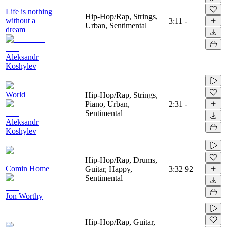
Life is nothing
Hip-Hop/Rap, Strings,
without a
3:11
-
Urban, Sentimental
dream
Aleksandr
Koshylev
World
Hip-Hop/Rap, Strings,
Piano, Urban,
2:31
-
Sentimental
Aleksandr
Koshylev
Hip-Hop/Rap, Drums,
Comin Home
Guitar, Happy,
3:32
92
Sentimental
Jon Worthy
Hip-Hop/Rap, Guitar,