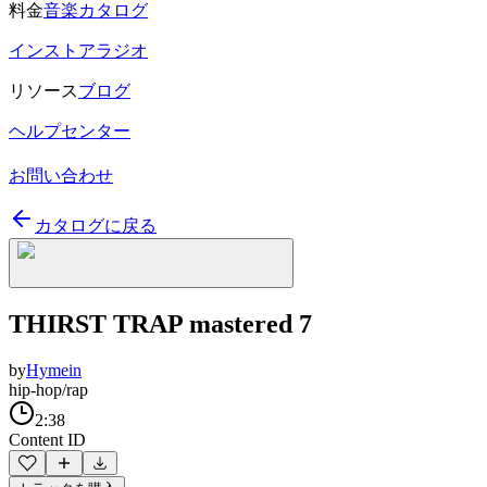
料金
音楽カタログ
インストアラジオ
リソース
ブログ
ヘルプセンター
お問い合わせ
カタログに戻る
THIRST TRAP mastered 7
by
Hymein
hip-hop/rap
2:38
Content ID