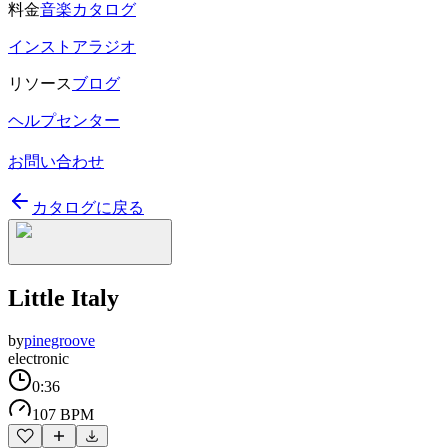
料金
音楽カタログ
インストアラジオ
リソース
ブログ
ヘルプセンター
お問い合わせ
カタログに戻る
Little Italy
by
pinegroove
electronic
0:36
107 BPM