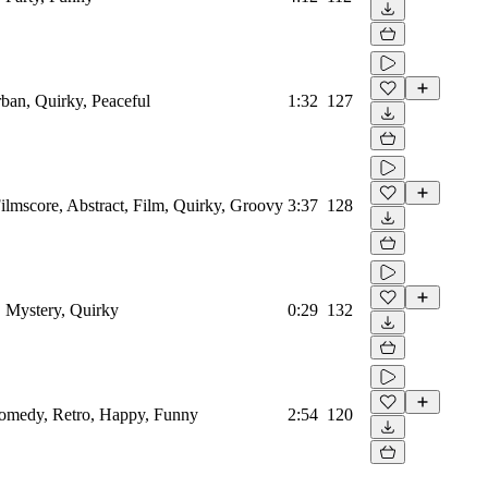
rban, Quirky, Peaceful
1:32
127
ilmscore, Abstract, Film, Quirky, Groovy
3:37
128
, Mystery, Quirky
0:29
132
Comedy, Retro, Happy, Funny
2:54
120