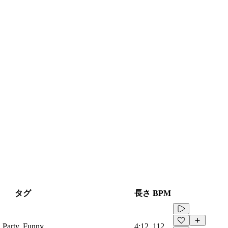
タグ
長さ
BPM
, Party, Funny
4:12
112