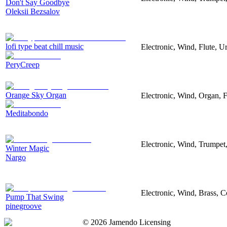
Don't Say Goodbye
Oleksii Bezsalov
lofi type beat chill music
Electronic, Wind, Flute, U
PeryCreep
Orange Sky Organ
Electronic, Wind, Organ, F
Meditabondo
Electronic, Wind, Trumpet
Winter Magic
Nargo
Electronic, Wind, Brass, 
Pump That Swing
pinegroove
©
2026
Jamendo Licensing