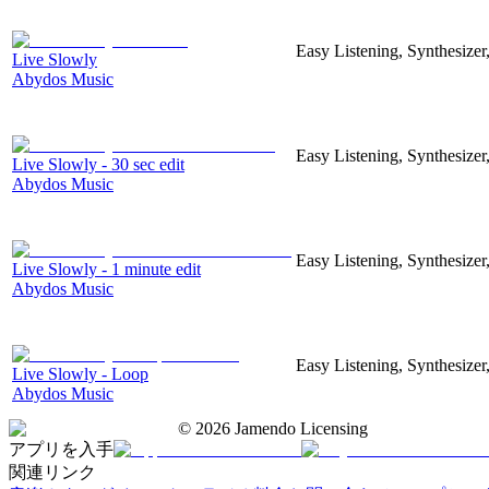
Easy Listening, Synthesize
Live Slowly
Abydos Music
Easy Listening, Synthesize
Live Slowly - 30 sec edit
Abydos Music
Easy Listening, Synthesize
Live Slowly - 1 minute edit
Abydos Music
Easy Listening, Synthesize
Live Slowly - Loop
Abydos Music
©
2026
Jamendo Licensing
アプリを入手
関連リンク