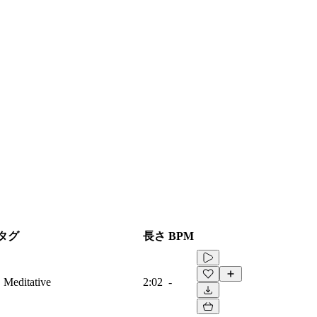
タグ
長さ
BPM
, Meditative
2:02
-