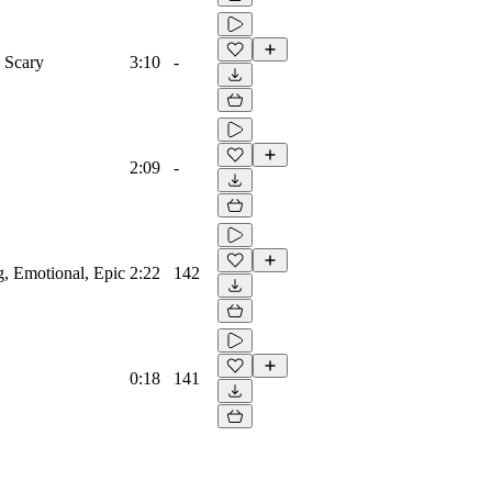
, Scary
3:10
-
2:09
-
ng, Emotional, Epic
2:22
142
0:18
141