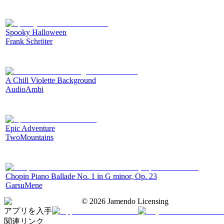
Spooky Halloween
Frank Schröter
A Chill Violette Background
AudioAmbi
Epic Adventure
TwoMountains
Chopin Piano Ballade No. 1 in G minor, Op. 23
GarsuMene
©
2026
Jamendo Licensing
アプリを入手
関連リンク