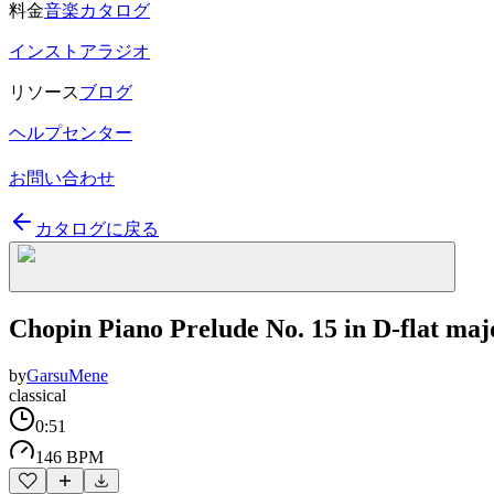
料金
音楽カタログ
インストアラジオ
リソース
ブログ
ヘルプセンター
お問い合わせ
カタログに戻る
Chopin Piano Prelude No. 15 in D-flat maj
by
GarsuMene
classical
0:51
146 BPM