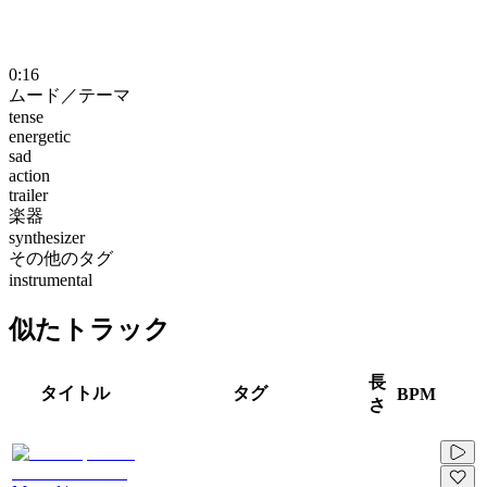
0:16
ムード／テーマ
tense
energetic
sad
action
trailer
楽器
synthesizer
その他のタグ
instrumental
似たトラック
長
タイトル
タグ
BPM
さ