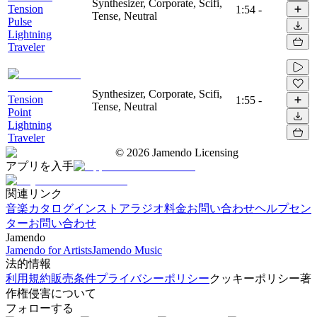
Synthesizer, Corporate, Scifi,
Tension
1:54
-
Tense, Neutral
Pulse
Lightning
Traveler
Synthesizer, Corporate, Scifi,
Tension
1:55
-
Tense, Neutral
Point
Lightning
Traveler
©
2026
Jamendo Licensing
アプリを入手
関連リンク
音楽カタログ
インストアラジオ
料金
お問い合わせ
ヘルプセン
ター
お問い合わせ
Jamendo
Jamendo for Artists
Jamendo Music
法的情報
利用規約
販売条件
プライバシーポリシー
クッキーポリシー
著
作権侵害について
フォローする