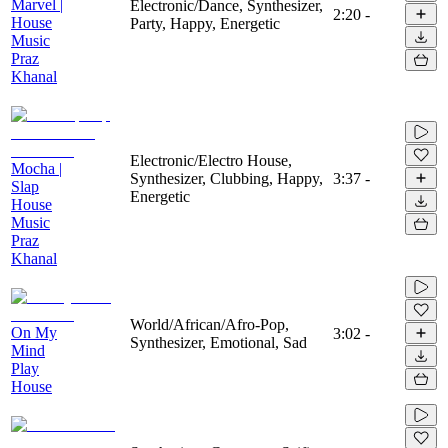
Marvel |
Electronic/Dance, Synthesizer,
2:20
-
House
Party, Happy, Energetic
Music
Praz
Khanal
Electronic/Electro House,
Mocha |
Synthesizer, Clubbing, Happy,
3:37
-
Slap
Energetic
House
Music
Praz
Khanal
World/African/Afro-Pop,
On My
3:02
-
Synthesizer, Emotional, Sad
Mind
Play
House