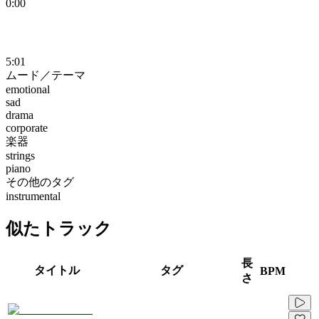
0:00
5:01
ムード／テーマ
emotional
sad
drama
corporate
楽器
strings
piano
その他のタグ
instrumental
似たトラック
長
タイトル
タグ
BPM
さ