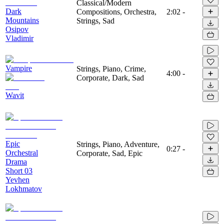
Classical/Modern
Dark
Compositions, Orchestra,
2:02
-
Mountains
Strings, Sad
Osipov
Vladimir
Vampire
Strings, Piano, Crime,
4:00
-
Corporate, Dark, Sad
Wavit
Epic
Strings, Piano, Adventure,
0:27
-
Orchestral
Corporate, Sad, Epic
Drama
Short 03
Yevhen
Lokhmatov