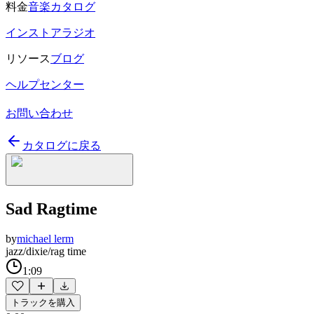
料金
音楽カタログ
インストアラジオ
リソース
ブログ
ヘルプセンター
お問い合わせ
カタログに戻る
Sad Ragtime
by
michael lerm
jazz/dixie/rag time
1:09
トラックを購入