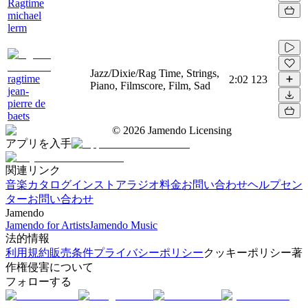
Ragtime
michael
lerm
Jazz/Dixie/Rag Time, Strings,
ragtime
2:02
123
Piano, Filmscore, Film, Sad
jean-
pierre de
baets
©
2026
Jamendo Licensing
アプリを入手
関連リンク
音楽カタログ
インストアラジオ
料金
お問い合わせ
ヘルプセン
ター
お問い合わせ
Jamendo
Jamendo for Artists
Jamendo Music
法的情報
利用規約
販売条件
プライバシーポリシー
クッキーポリシー
著
作権侵害について
フォローする