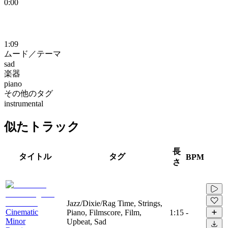
0:00
1:09
ムード／テーマ
sad
楽器
piano
その他のタグ
instrumental
似たトラック
長
タイトル
タグ
BPM
さ
Jazz/Dixie/Rag Time, Strings,
Cinematic
Piano, Filmscore, Film,
1:15
-
Minor
Upbeat, Sad