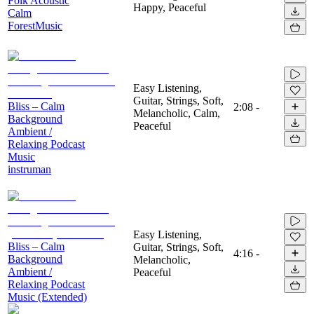
Folk Acoustic
Happy, Peaceful
Calm
ForestMusic
Easy Listening,
Guitar, Strings, Soft,
Bliss – Calm
2:08
-
Melancholic, Calm,
Background
Peaceful
Ambient /
Relaxing Podcast
Music
instruman
Easy Listening,
Bliss – Calm
Guitar, Strings, Soft,
4:16
-
Background
Melancholic,
Ambient /
Peaceful
Relaxing Podcast
Music (Extended)