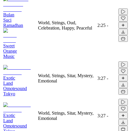
Bulan
Suci
World, Strings, Oud,
Ramadhan
2:25
-
Celebration, Happy, Peaceful
Sweet
Orange
Music
World, Strings, Sitar, Mystery,
Exotic
3:27
-
Emotional
Land
Omotesound
Tokyo
World, Strings, Sitar, Mystery,
Exotic
3:27
-
Emotional
Land
Omotesound