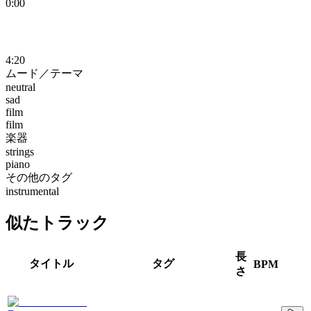
0:00
4:20
ムード／テーマ
neutral
sad
film
film
楽器
strings
piano
その他のタグ
instrumental
似たトラック
長
タイトル
タグ
BPM
さ