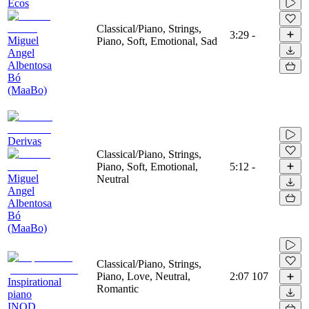
Ecos
Classical/Piano, Strings,
3:29
-
Miguel
Piano, Soft, Emotional, Sad
Angel
Albentosa
Bó
(MaaBo)
Derivas
Classical/Piano, Strings,
Piano, Soft, Emotional,
5:12
-
Miguel
Neutral
Angel
Albentosa
Bó
(MaaBo)
Classical/Piano, Strings,
Piano, Love, Neutral,
2:07
107
Inspirational
Romantic
piano
INOD