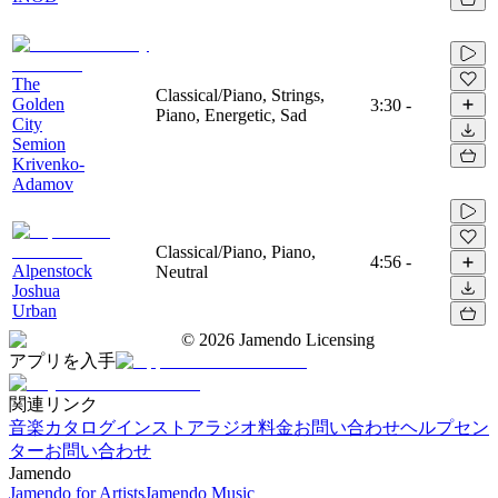
The
Classical/Piano, Strings,
Golden
3:30
-
Piano, Energetic, Sad
City
Semion
Krivenko-
Adamov
Classical/Piano, Piano,
4:56
-
Alpenstock
Neutral
Joshua
Urban
©
2026
Jamendo Licensing
アプリを入手
関連リンク
音楽カタログ
インストアラジオ
料金
お問い合わせ
ヘルプセン
ター
お問い合わせ
Jamendo
Jamendo for Artists
Jamendo Music