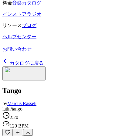
料金
音楽カタログ
インストアラジオ
リソース
ブログ
ヘルプセンター
お問い合わせ
カタログに戻る
Tango
by
Marcus Rasseli
latin/tango
2:20
120 BPM