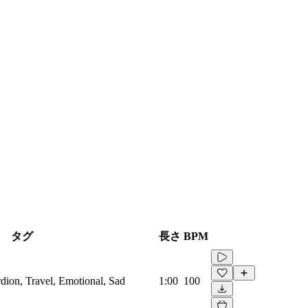
タグ
長さ
BPM
dion, Travel, Emotional, Sad
1:00
100