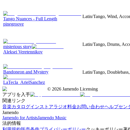
Latin/Tango, Wind, Accor
Tango Nuances - Full Length
pinegroove
Latin/Tango, Drums, Acc
misterious story
Aleksei Veretennikov
Bandoneon and Mystery
Latin/Tango, Doublebass,
LaTecla_ArielSanchez
©
2026
Jamendo Licensing
アプリを入手
関連リンク
音楽カタログ
インストアラジオ
料金
お問い合わせ
ヘルプセン
Jamendo
Jamendo for Artists
Jamendo Music
法的情報
利用規約
販売条件
プライバシーポリシー
クッキーポリシー
著