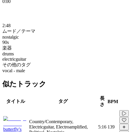
0:00
2:48
ムード／テーマ
nostalgic
90s
楽器
drums
electricguitar
その他のタグ
vocal - male
似たトラック
長
タイトル
タグ
BPM
さ
Country/Contemporary,
Electricguitar, Electroamplified,
5:16
139
butterfly's