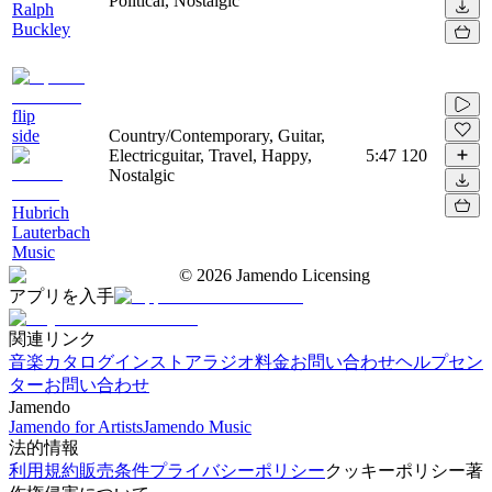
Political, Nostalgic
Ralph
Buckley
flip
side
Country/Contemporary, Guitar,
Electricguitar, Travel, Happy,
5:47
120
Nostalgic
Hubrich
Lauterbach
Music
©
2026
Jamendo Licensing
アプリを入手
関連リンク
音楽カタログ
インストアラジオ
料金
お問い合わせ
ヘルプセン
ター
お問い合わせ
Jamendo
Jamendo for Artists
Jamendo Music
法的情報
利用規約
販売条件
プライバシーポリシー
クッキーポリシー
著