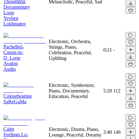
Thoughtful
Melancholic, Peaceful, Sad
Documentary
Loop
Yevhen
Lokhmatov
Electronic, Orchestra,
Pachelbel-
Strings, Piano,
0:21
-
Canon-in-
Celebration, Peaceful,
D_Loop
Uplifting
Avalon
Audio
Electronic, Synthesizer,
Piano, Documentary,
5:20
112
Colourhearing
Education, Peaceful
SaReGaMa
Calm
Electronic, Drums, Piano,
2:40
146
Feelings Lo-
Lounge, Peaceful, Dreamy