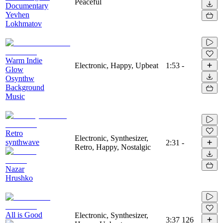
Peaceful
Documentary
Yevhen
Lokhmatov
Warm Indie
Electronic, Happy, Upbeat
1:53
-
Glow
Osynthw
Background
Music
Retro
Electronic, Synthesizer,
synthwave
2:31
-
Retro, Happy, Nostalgic
Nazar
Hrushko
All is Good
Electronic, Synthesizer,
3:37
126