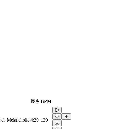
長さ
BPM
nal, Melancholic
4:20
139