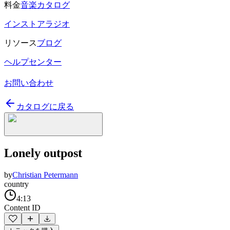
料金
音楽カタログ
インストアラジオ
リソース
ブログ
ヘルプセンター
お問い合わせ
カタログに戻る
Lonely outpost
by
Christian Petermann
country
4:13
Content ID