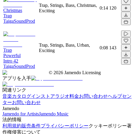
Trap, Strings, Bass, Christmas,
0:14
120
Christmas
Exciting
Trap
TaigaSoundProd
Trap, Strings, Bass, Urban,
0:08
143
Trap
Exciting
Powerful
Intro 42
TaigaSoundProd
©
2026
Jamendo Licensing
アプリを入手
関連リンク
音楽カタログ
インストアラジオ
料金
お問い合わせ
ヘルプセン
ター
お問い合わせ
Jamendo
Jamendo for Artists
Jamendo Music
法的情報
利用規約
販売条件
プライバシーポリシー
クッキーポリシー
著
作権侵害について