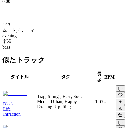
0:00
2:13
ムード／テーマ
exciting
楽器
bass
似たトラック
長
タイトル
タグ
BPM
さ
Trap, Strings, Bass, Social
Media, Urban, Happy,
1:05
-
Black
Exciting, Uplifting
Life
Infraction