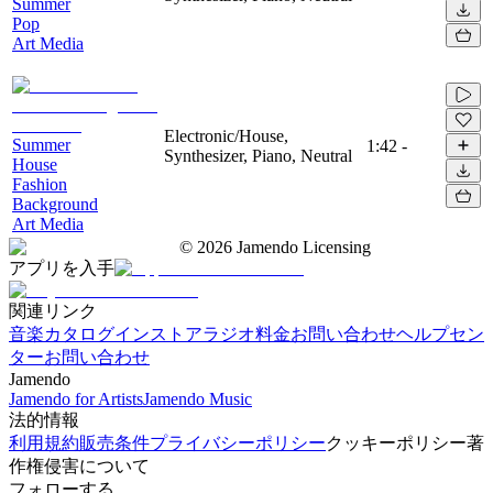
Summer
Pop
Art Media
Electronic/House,
Summer
1:42
-
Synthesizer, Piano, Neutral
House
Fashion
Background
Art Media
©
2026
Jamendo Licensing
アプリを入手
関連リンク
音楽カタログ
インストアラジオ
料金
お問い合わせ
ヘルプセン
ター
お問い合わせ
Jamendo
Jamendo for Artists
Jamendo Music
法的情報
利用規約
販売条件
プライバシーポリシー
クッキーポリシー
著
作権侵害について
フォローする