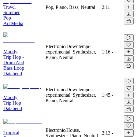
Travel
Pop, Piano, Bass, Neutral
2:11
-
Summer
Pop
Art Media
Electronic/Downtempo -
Moody
experimental, Synthesizer,
1:16
-
Trip Hop -
Piano, Neutral
Drum And
Bass Loop
Databend
Electronic/Downtempo -
experimental, Synthesizer,
1:45
-
Moody
Piano, Neutral
Trip Hop
Databend
Electronic/House,
Tropical
2:13
-
Synthesizer, Piano, Neutral