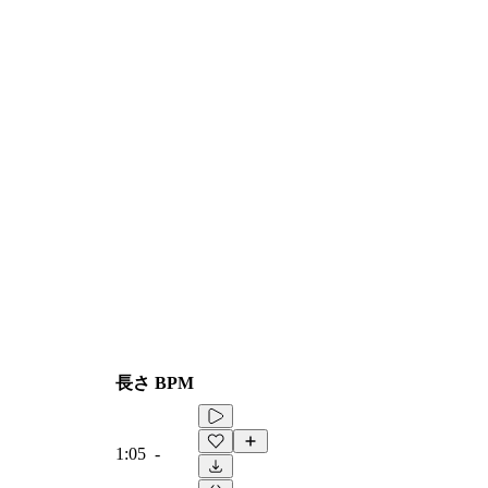
長さ
BPM
1:05
-