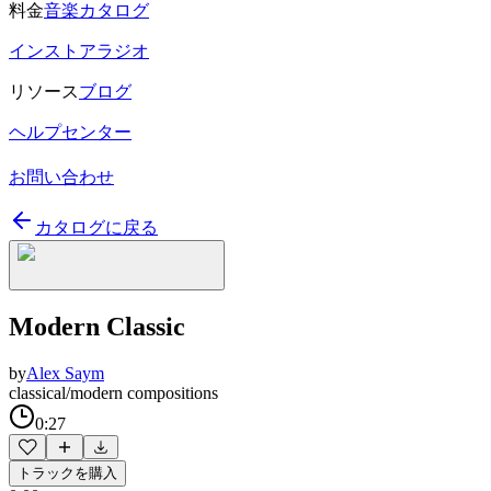
料金
音楽カタログ
インストアラジオ
リソース
ブログ
ヘルプセンター
お問い合わせ
カタログに戻る
Modern Classic
by
Alex Saym
classical/modern compositions
0:27
トラックを購入