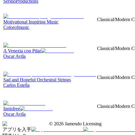
SergioProductions
Classical/Modern Co
Motivational Inspiring Music
Colorofmusic
Classical/Modern Co
A Venezia con Pilar
Oscar Avila
Classical/Modern Co
Sad and Hopeful Orchestral Strings
Carlos Estella
Classical/Modern Co
Innisfree
Oscar Avila
©
2026
Jamendo Licensing
アプリを入手