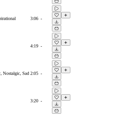
irational
3:06
-
4:19
-
, Nostalgic, Sad
2:05
-
3:20
-